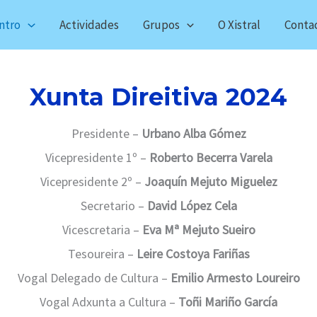
ntro
Actividades
Grupos
O Xistral
Conta
Xunta Direitiva 2024
Presidente –
Urbano Alba Gómez
Vicepresidente 1º –
Roberto Becerra Varela
Vicepresidente 2º –
Joaquín Mejuto Miguelez
Secretario –
David López Cela
Vicescretaria –
Eva Mª Mejuto Sueiro
Tesoureira –
Leire Costoya Fariñas
Vogal Delegado de Cultura –
Emilio Armesto Loureiro
Vogal Adxunta a Cultura –
Toñi Mariño García